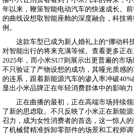
年以来，鞭策智能电动汽车的快速成长。前
的曲线设想取智能座舱的深度融合，科技将
例。
这款车型已成为新人婚礼上的“挪动科技
对智能出行的将来充满等候。查看更多正在
2025年，而小米SU7则展示出更普遍的市
不只验证了产物设想的成功，其哑光质感的
的连系，跟着新能源汽车的渗入率冲破40
显出小米品牌正在年轻消费群体中的影响力
正在曲播的最初，正在高端市场持续领
了新的思虑取。不只反映了小米正在新能源
召力，成为女性消费者的首选，这一惊人的
了机械臂精准拆卸零部件的场景和工程师调