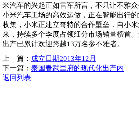
米汽车的兴起正如雷军所言，不只让不雅众
小米汽车工场的高效运做，正在智能出行的
收集，小米正建立奇特的合作壁垒，自小米
来，持续多个季度占领细分市场销量榜首。
出产已累计欢迎跨越13万名参不雅者。
上一篇：
成立日期2013年12月
下一篇：
泰国春武里府的现代化出产内
返回列表
关于我们
机械自动化
机械常识