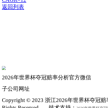
返回列表
关于我们
机械自动化
机械常识
联系我们
2026年世界杯夺冠赔率分析官方微信
子公司网址
Copyright © 2023 浙江2026年世界杯夺冠
Rights Reserved.
技术支持：