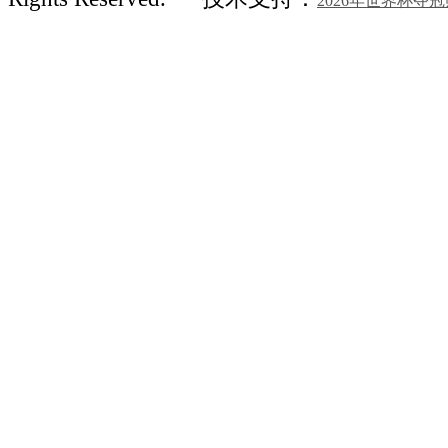
2026年世界杯夺