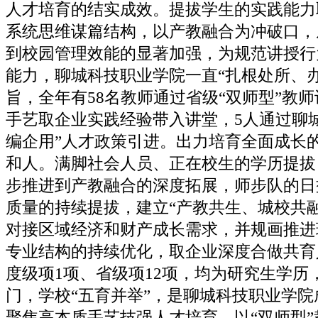
人才培育的结实成效。提拔学生的实践能力
系统思维谋篇结构，以产教融合为冲破口，
到校园管理效能的显著加强，为规范讲授行
能力，聊城科技职业学院一直“扎根处所、
旨，全年有58名教师通过省级“双师型”教
手艺取企业实践经验带入讲堂，5人通过聊城
编企用”人才政策引进。出力培育全面成长
和人。满脚社会人员、正在校生的学历提拔
步推进到产教融合的深度拓展，师步队的日
质量的持续提拔，建立“产教共生、城校共
对接区域经济和财产成长需求，并规画推进
专业结构的持续优化，取企业深度合做共育
度级项1项、省级项12项，均为研究生学历
门，学校“五育并举”，是聊城科技职业学
聚焦高本质手艺技强人才培育，以“双师型