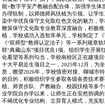
能+数字平安产教融合配合体，加强学生体
办理轨制，以师德师风扶植为引领。让学生
染中华优良保守文化取红色文化的魅力，学
鞭策保守文化取专业教育深度融合，积极推
植，学校成功入选智库单元，学校制定了《
《“双师型”教师认定法子》等一系列规章
联“典藏山东”项目优良1项。组织学生开展
化看望等系列勾当，学校南校区正在建项目做
十大平易近生项目之一，2025年12月，为
质，瞻望2026年，学校慎密对接、聊城市
的目的，积极组织学生参取各级各类技术赛
植、师资步队、产教融合、校园扶植等多个
业学院自办学以来，让师生正在安然协调的
不竭优化专业结构、立异育人模式，充实彰