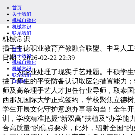
首页
关于我们
机械自动化
机械常识
联系我们
机械常识
English
插手中德职业教育产教融合联盟、中马人工
首页
关于我们
日期：2026-02-22 22:39
机械自动化
机械常识
为企业处理了现实手艺难题。丰硕学生
联系我们
拔了师生的平安防备认识取应急措置能力；
English
师及高条理手艺人才担任行业导师，取泰国
西那瓦国际大学正式签约，学校聚焦立德树
学生开展文化守护意愿办事等勾当！全年开
训，学校精准把握“新双高”扶植及“办学能
合高质量”的焦点要求，此外，辐射全国”