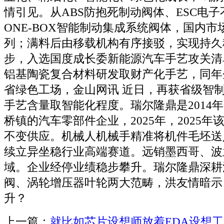
情引见。从ABS防抱死制动阀体、ESC电
ONE‑BOX智能制动集成系统阀体，国内
列；满料后由移载机构有序接驳，实现持久
步，入选国度成长委新能源汽车手艺攻关清
铝基陶瓷复合材料研发取财产化手艺，同年
省绿色工场，金山网讯 近日，再获省级智
手艺含量取智能化程度。瑞尔隆鼎是2014
桥镇的汽车零部件企业，2025年，2025
不变供应。机械人机械手精准将机件毛坯送
续立异坐稳行业高端赛道。远销墨西哥、波
域。企业经停业绩稳步攀升。瑞尔隆鼎深耕
阀、涡轮增压器叶轮两大范畴，洪友情暗示
升？
上一篇：
就比如芯片设想师放着EDA设想工