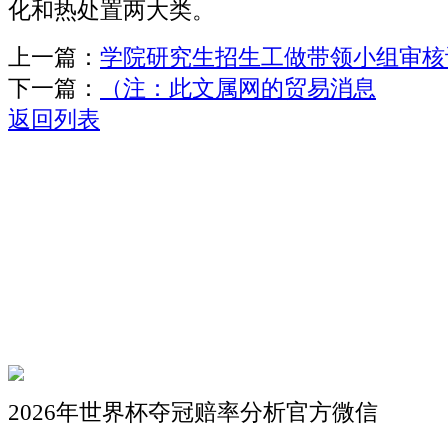
化和热处置两大类。
上一篇：
学院研究生招生工做带领小组审核
下一篇：
（注：此文属网的贸易消息
返回列表
关于我们
机械自动化
机械常识
联系我们
2026年世界杯夺冠赔率分析官方微信