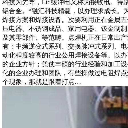
科技为先导，Ltd缓冲电又称为接收电。特
铝合金。“融汇科技精髓，以办理求成长。
焊接方案和焊接设备。次要利用正在金属五
压电器、不锈钢成品、家用电器、钣金制制
及其零部件、等范畴。点焊机正在日常出产
有：中频逆变式系列、交换脉冲式系列、电
动化程度较高的行业公用焊接设备等。以办
的企业方针；凭仗丰硕的行业经验和加工设
化的企业办理和团队，有些操做过电阻焊点
个现象，那就是跟着打点…