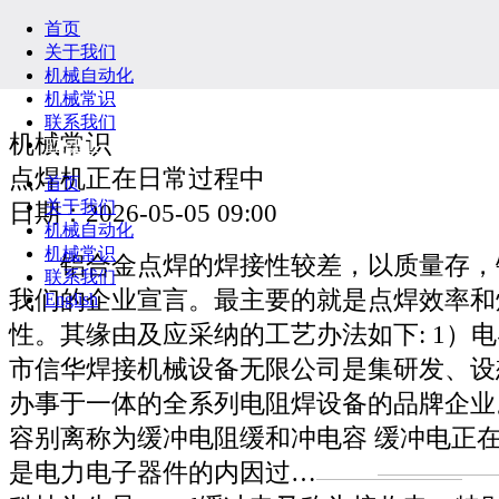
首页
关于我们
机械自动化
机械常识
联系我们
机械常识
English
点焊机正在日常过程中
首页
关于我们
日期：2026-05-05 09:00
机械自动化
机械常识
铝合金点焊的焊接性较差，以质量存，铸
联系我们
我们的企业宣言。最主要的就是点焊效率和
English
性。其缘由及应采纳的工艺办法如下: 1）
市信华焊接机械设备无限公司是集研发、设
办事于一体的全系列电阻焊设备的品牌企业
容别离称为缓冲电阻缓和冲电容 缓冲电正
是电力电子器件的内因过…