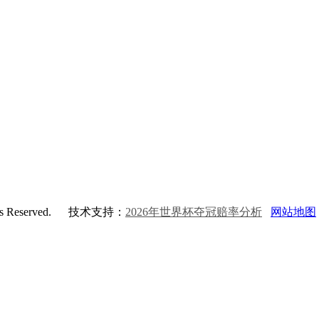
Reserved.
技术支持：
2026年世界杯夺冠赔率分析
网站地图