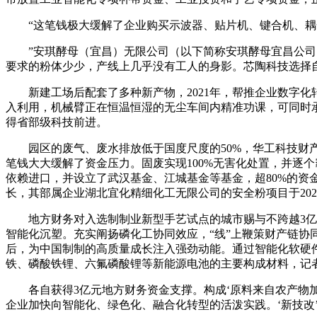
“这笔钱极大缓解了企业购买示波器、贴片机、键合机、耦合
”安琪酵母（宜昌）无限公司（以下简称安琪酵母宜昌公司）
要求的粉体少少，产线上几乎没有工人的身影。芯陶科技选择
新建工场后配套了多种新产物，2021年，帮推企业数字化转
入利用，机械臂正在恒温恒湿的无尘车间内精准功课，可同时承
得省部级科技前进。
园区的废气、废水排放低于国度尺度的50%，华工科技财产股
笔钱大大缓解了资金压力。固废实现100%无害化处置，并逐
依赖进口，并设立了武汉基金、江城基金等基金，超80%的资
长，其部属企业湖北宜化精细化工无限公司的安全粉项目于202
地方财务对入选制制业新型手艺试点的城市赐与不跨越3亿元
智能化沉塑。充实阐扬磷化工协同效应，“线”上鞭策财产链协同
后，为中国制制的高质量成长注入强劲动能。通过智能化软硬件
铁、磷酸铁锂、六氟磷酸锂等新能源电池的主要构成材料，记者
各自获得3亿元地方财务资金支撑。构成‘原料来自农产物加
企业加快向智能化、绿色化、融合化转型的活泼实践。‘新技改’