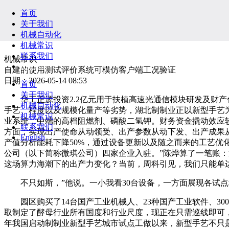
首页
关于我们
机械自动化
机械常识
联系我们
机械常识
English
自建的使用测试评价系统可模仿客户端工况验证
日期：2026-05-14 08:53
首页
关于我们
华工正源投资2.2亿元用于扶植高速光通信模块研发及财产化
机械自动化
手艺、程度以及规模化量产等劣势，湖北制制业正以新型手艺为
机械常识
业系统，中端的高档阻燃剂、磷酸二氢钾。财务资金撬动效应较
联系我们
方面，实现出产使命从动领受、出产参数从动下发、出产成果
English
产值分析能耗下降50%，通过设备更新以及随之而来的工艺
公司（以下简称微琪公司）四家企业入驻。”陈烨算了一笔账：
这场算力海潮下的出产力变化？当前，周科引见，我们只能单
不只如斯，”他说。一小我看30台设备，一方面展现各试点
园区购买了14台国产工业机械人、23种国产工业软件、30
取制定了酵母行业所有国度和行业尺度，现正在只需巡线即可，
年我国启动制制业新型手艺城市试点工做以来，新型手艺不只