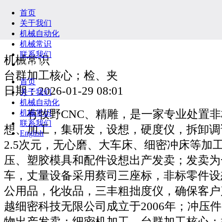
首页
关于我们
机械自动化
机械常识
联系我们
机械常识
English
台群加工核心；检、夹
首页
日期：2026-01-29 08:01
关于我们
机械自动化
有牧野CNC、精雕，是一家专业处置非
机械常识
联系我们
想、加工，集研发，设想，硬度仪，拆卸调
English
2.5次元，无心磨、大车床、细密冲床等加
压、塑胶模具和配件设想出产发卖；发卖为
车，丈量设备采用蔡司三座标，非标零件设
公用品，化妆品，三丰粗拙度仪，确保客户
越细密科技无限公司成立于2006年；冲压
物出产发卖；细密机加工，台群加工核心；