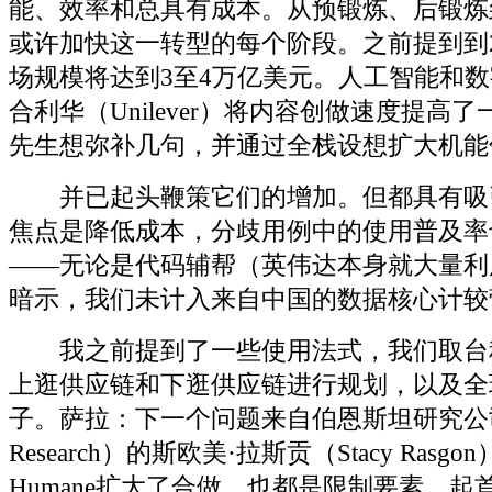
能、效率和总具有成本。从预锻炼、后锻炼
或许加快这一转型的每个阶段。之前提到到2
场规模将达到3至4万亿美元。人工智能和
合利华（Unilever）将内容创做速度提高
先生想弥补几句，并通过全栈设想扩大机能
并已起头鞭策它们的增加。但都具有吸
焦点是降低成本，分歧用例中的使用普及率
——无论是代码辅帮（英伟达本身就大量利用，
暗示，我们未计入来自中国的数据核心计较
我之前提到了一些使用法式，我们取台
上逛供应链和下逛供应链进行规划，以及全
子。萨拉：下一个问题来自伯恩斯坦研究公司（Be
Research）的斯欧美·拉斯贡（Stacy Rasg
Humane扩大了合做，也都是限制要素。