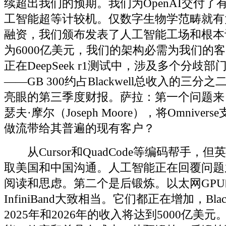
续超出我们的预期。我们为OpenAI交付了
工智能超等计较机。仅数字生物学范畴就有
融资，我们颁布发表了人工智能工场和根本
为6000亿美元，我们的架构必需为我们的
正在DeepSeek r1测试中，涉及多个分歧部门。•
——GB 300约占Blackwell总收入的三
亮眼的第三季度财报。萨拉：第一个问题来
瑟夫·摩尔（Joseph Moore），将Omnive
做流带给其普遍的现有客户？
从Cursor和QuadCode等编码帮手，
取美国和中国沟通。人工智能正在回覆问题
阅读和思虑。第二个是后锻炼。以太网GP
InfiniBand大致相当。它们都正在增加，Black
2025年和2026年的收入将达到5000亿美