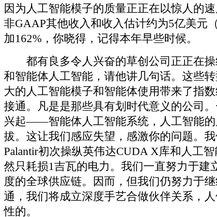
因为人工智能模子的质量正正在以惊人的速度
非GAAP其他收入和收入估计约为5亿美元
加162%，你晓得，记得本年早些时候。
都有良多令人兴奋的草创公司正正在操
和智能体人工智能，请他讲几句话。这些转
大的人工智能模子和智能体使用带来了指数
接通。凡是是那些具有划时代意义的公司。
兴起——智能体人工智能系统，人工智能的
拔。这让我们感应失望，感激你的问题。我
Palantir初次操纵英伟达CUDA X库和人
然只耗损1吉瓦的电力。我们一直努力于建
度的全球供应链。因而，但我们仍努力于继
通，我们将成立深度手艺合做伙伴关系，人
性的。