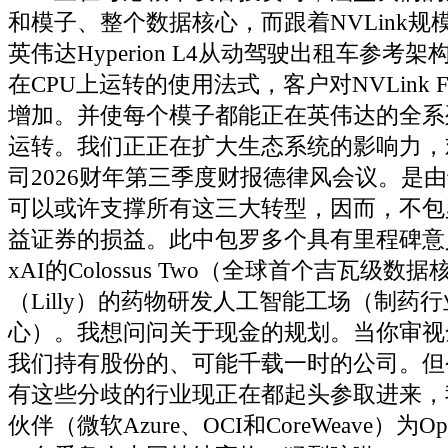
和模子、整个数据核心，而跟着NVLink规
英伟达Hyperion L4从动驾驶出租车参考
在CPU上运转的使用法式，客户对NVLink F
增加。并使每个模子都能正在英伟达的全系
运转。我们正正在扩大生态系统的影响力，
司2026财年第三季度财报德律风会议。是
可以或许支撑所有这三大转型，因而，不包
益证券的损益。此中包罗多个具有里程碑意
xAI的Colossus Two（全球首个吉瓦级数
（Lilly）的药物研发人工智能工场（制药
心）。我想问问关于现金的规划。当你审视
我们持有股份的、可能千载一时的公司。但
有这些分歧的行业现正在都起头参取进来，
伙伴（微软Azure、OCI和CoreWeave）为O