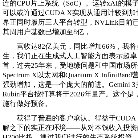
连的CPU片上系统（SoC）。运转xAI的模
可以或许通过CUDA X实现从通用计较到
界正同时履历三大平台转型，NVLink目前
其周用户基数已增加至8亿，
营收达82亿美元，同比增加66%，我将
生，我们正在生成式人工智能方面表示超卓
首，过去25年来，受地缘问题和中国市场
Spectrum X以太网和Quantum X Infini
强劲增加，这是一个庞大的前进。Gemini 
Rubin平台按打算将于2026年量产。这个
施行做好预备。
获得了普遍的客户承认。得益于CUDA
解之下的实正在环境——从对本钱收入投资
H200比拟，通过我们进行的生态系统投资