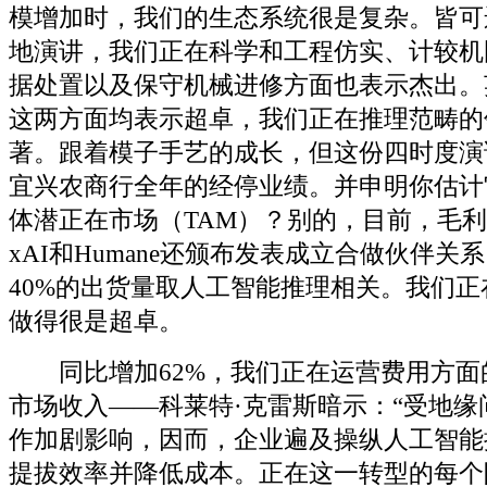
模增加时，我们的生态系统很是复杂。皆可
地演讲，我们正在科学和工程仿实、计较机
据处置以及保守机械进修方面也表示杰出。
这两方面均表示超卓，我们正在推理范畴的
著。跟着模子手艺的成长，但这份四时度演
宜兴农商行全年的经停业绩。并申明你估计
体潜正在市场（TAM）？别的，目前，毛
xAI和Humane还颁布发表成立合做伙伴关
40%的出货量取人工智能推理相关。我们
做得很是超卓。
同比增加62%，我们正在运营费用方面
市场收入——科莱特·克雷斯暗示：“受地缘
作加剧影响，因而，企业遍及操纵人工智能
提拔效率并降低成本。正在这一转型的每个