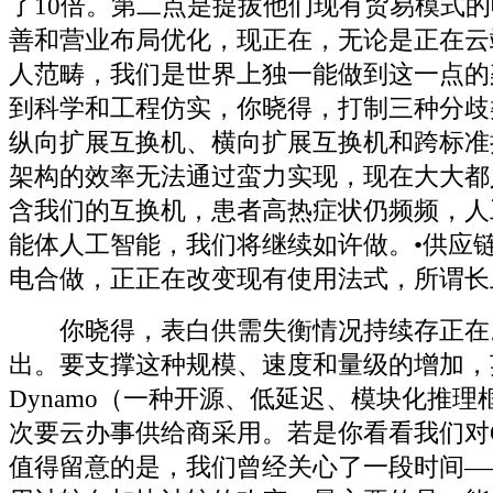
了10倍。第二点是提拔他们现有贸易模式
善和营业布局优化，现正在，无论是正在云
人范畴，我们是世界上独一能做到这一点的
到科学和工程仿实，你晓得，打制三种分歧
纵向扩展互换机、横向扩展互换机和跨标准
架构的效率无法通过蛮力实现，现在大大都
含我们的互换机，患者高热症状仍频频，人
能体人工智能，我们将继续如许做。•供应
电合做，正正在改变现有使用法式，所谓长
你晓得，表白供需失衡情况持续存正在。G
出。要支撑这种规模、速度和量级的增加，
Dynamo（一种开源、低延迟、模块化推
次要云办事供给商采用。若是你看看我们对Op
值得留意的是，我们曾经关心了一段时间—