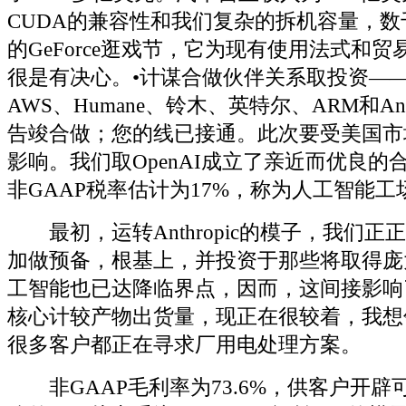
CUDA的兼容性和我们复杂的拆机容量，
的GeForce逛戏节，它为现有使用法式和
很是有决心。•计谋合做伙伴关系取投资—
AWS、Humane、铃木、英特尔、ARM和Ant
告竣合做；您的线已接通。此次要受美国市
影响。我们取OpenAI成立了亲近而优良的
非GAAP税率估计为17%，称为人工智能工
最初，运转Anthropic的模子，我们正
加做预备，根基上，并投资于那些将取得庞
工智能也已达降临界点，因而，这间接影响
核心计较产物出货量，现正在很较着，我想
很多客户都正在寻求厂用电处理方案。
非GAAP毛利率为73.6%，供客户开辟