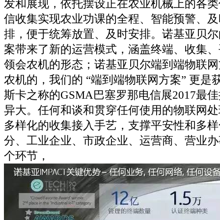
发和展现，依托摆设正在农业机械上的各类
信收集实现农业功课的全程、智能预警、及
排，便于统筹放置、及时安排。诺基亚贝尔
案带来了新的运营模式，涵盖终端、收集、
领会农机的形态；诺基亚贝尔端到端物联网
农机的，我们的 “端到端物联网方案” 更是
斯卡之称的GSMA巴塞罗那电信展2017最
异大。任何和谈和贯穿任何使用的物联网处
多样化的收集接入手艺，支撑平安性和多样
分、工业企业、市政企业、运营商、营业办
个环节，