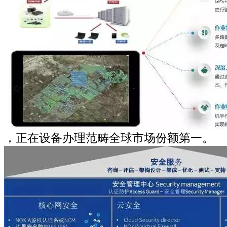
，正在设备办理范畴全球市场份额第一。