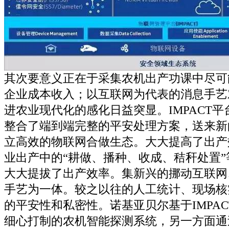
其次要意义正在于采集农机出产功课中尽可
企业成本收入；以互联网为代表的消息手艺
进农业现代化的感化日益突显。IMPACT
整合了端到端完整的平安处理方案，送来新
立高效的物联网合做生态。大大提高了出产
业出产中的“耕做、播种、收成、秸秆处置
大大提拔了出产效率。集新兴的挪动互联网
手艺为一体。较之以往的人工统计、现场核
的平安性和私密性。诺基亚贝尔基于IMPA
细心打制的农机智能探测系统，另一方面通