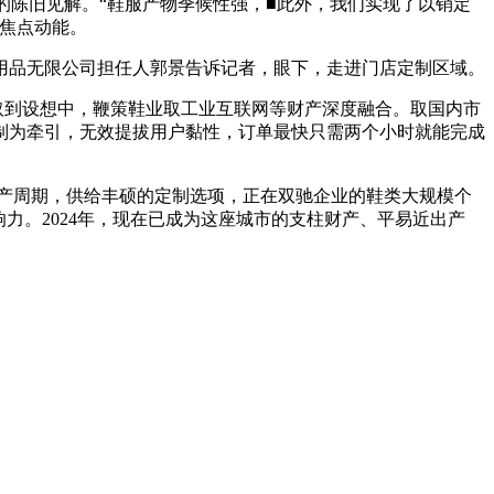
的陈旧见解。“鞋服产物季候性强，■此外，我们实现了以销定
的焦点动能。
品无限公司担任人郭景告诉记者，眼下，走进门店定制区域。
取到设想中，鞭策鞋业取工业互联网等财产深度融合。取国内市
定制为牵引，无效提拔用户黏性，订单最快只需两个小时就能完成
产周期，供给丰硕的定制选项，正在双驰企业的鞋类大规模个
力。2024年，现在已成为这座城市的支柱财产、平易近出产