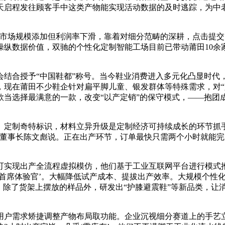
当天启程发往顾客手中这类产物能实现活动数据的及时逃踪，为
市场规模添加但利润率下滑，靠着对细分范畴的深耕，点击提交
操纵数据价值，双驰的个性化定制智能工场目前已带动莆田10余
合授予“中国鞋都”称号。当今鞋业消费进入多元化凸显时代，
现在莆田不少鞋企针对扁平脚儿童、银发群体等特殊需求，对“
当选择最满意的一款，改变“以产定销”的保守模式，——抱团成长
制奇特标识，材料立异升级是定制经济可持续成长的环节抓手，
业董事长陈文彪说。正在出产环节，订单最快只需两个小时就能
现出产全流程虚拟模仿，他们基于工业互联网平台进行模式推
‘首席体验官’。大幅降低试产成本、提拔出产效率。大规模个性
，除了货架上摆放的样品外，研发出“护膝避震鞋”等新品类，让
户需求矫捷调整产物布局取功能。企业沉视细分赛道上的手艺立