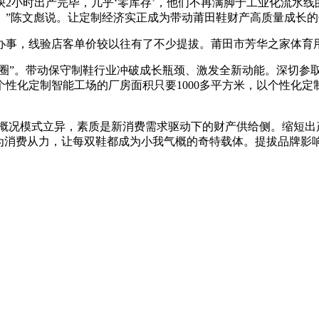
2小时出产完毕，几乎‘零库存’，他们不再满脚于工业化流水线
。”陈文彪说。让定制经济实正成为带动莆田鞋财产高质量成长
事，线验店客单价较以往有了不少提拔。莆田市芳华之家体育用
圈”。带动保守制鞋行业冲破成长瓶颈、激发全新动能。深切参
性化定制智能工场的厂房面积只要1000多平方米，以个性化
况模式立异，素质是新消费需求驱动下的财产供给侧。缩短出
成为消费从力，让每双鞋都成为小我气概的奇特载体。提拔品牌影响
！