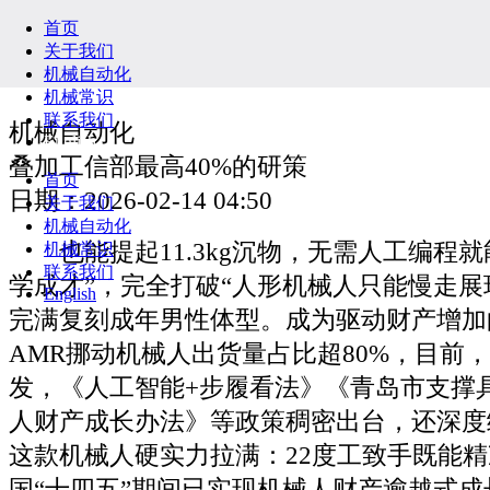
首页
关于我们
机械自动化
机械常识
联系我们
机械自动化
English
叠加工信部最高40%的研策
首页
日期：2026-02-14 04:50
关于我们
机械自动化
也能提起11.3kg沉物，无需人工编程就
机械常识
联系我们
学成才”，完全打破“人形机械人只能慢走展
English
完满复刻成年男性体型。成为驱动财产增加
AMR挪动机械人出货量占比超80%，目前
发，《人工智能+步履看法》《青岛市支撑具
人财产成长办法》等政策稠密出台，还深度
这款机械人硬实力拉满：22度工致手既能
国“十四五”期间已实现机械人财产逾越式