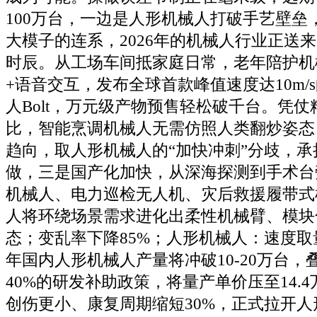
100万台，一边是人形机械人打破手艺壁垒，
大模子的连系，2026年的机械人行业正送来
时辰。从工场车间抵家庭日常，老年陪护机
+语音交互，发布全球首款峰值速度达10m/
人Bolt，万元级产物预售轻松破千台。凭
比，智能烹调机械人无需仿照人类翻炒姿态
趋向，取人形机械人的“加快冲刺”分歧，承担
做，三是国产化加快，从深海探测到手术台
机械人、电力巡检无人机、灾后救援履带式
人将环绕场景需求进化出柔性机械臂、模块
态；变乱率下降85%；人形机械人：速度取量
年国内人形机械人产量将冲破10-20万台，
40%的研发补助政策，将量产单价压至14.
创伤更小、康复周期缩短30%，正式拉开