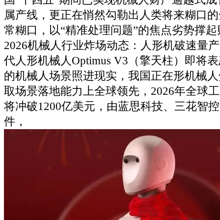
属产线，更正在悄然勾勒出人类将来糊口的
常糊口，以“精准处理问题”的焦点劣势撑
2026机械人行业炸场动态：人形机破速量
代人形机械人Optimus V3（擎天柱）即
的机械人场景照进现实，我国正在形机械人
取场景落地能力上全球领先，2026年全球
将冲破1200亿美元，由蓝思科技、三花智
件，