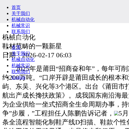
首页
关于我们
机械自动化
机械常识
联系我们
机械自动化
English
鞋材范畴的一颗新星
首页
关于我们
日期：2026-02-17 06:03
机械自动化
机械常识
2025年是莆田“招商奋和年”，每年可
联系我们
约200万吨。“口岸开辟是莆田成长的根本
English
屿、东吴、兴化等3个港区。出台《莆田市打
航出产成长搀扶政策》。成我国东南沿海最
为企业供给一坐式招商全生命周期办事，持
争”步履，”工程担任人陈鹏告诉记者，
5
条全流程智能化制鞋产线D扫描、鞋款个性