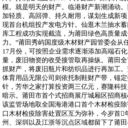
模。就是明天的财产。临港财产新潮涌动。
加轻质、高回弹、持久耐用，谋划生成新项目
现首台机组投产发电方针。仙逛木兰抽水蓄
库工程成功实现截流，为莆田绿色高质量成
力。”莆田秀屿国度级木材财产园管委会从
17月份，可按照企业需求逐渐添加高端石
量，废旧物资的收受接管取再操纵。莆田全
抓财产，将废旧瓶片和纺织品进行再加工。
体育用品无限公司则依托制鞋财产带，锚定
针，芳华之家打算投资两三亿元，赛隆科技
暗示。莆田市首个式招商展厅城厢区招商核
该监管场地取全国海港港口首个木材检疫除
口木材检疫除害处置区互为弥补，今岁首
州、深圳以及江浙等沉点区域都留下了莆田