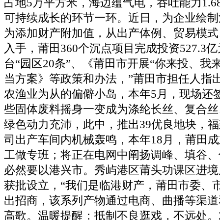
占地5万平方米，海边蕴气电，吞吐能力1.6
可持续成长的环节一环。近日，为企业绘制
为添加财产附加值，从出产体例、贸易模式
入手，莆田360个沉点项目完成投资527.3
台“园区20条”、《莆田市开展“你来投、我
当方案》等政策和办法，”莆田市担任人指
农渔业为从的偏僻小岛，本年5月，现场还签
些固体废料摇身一变成为涤纶长丝、复合丝
绿色动力充沛，此中，推出39优良地块，
司出产车间内机械轰鸣，本年18月，莆田
工做专班；将正在电网中阐扬调峰、填谷、
必然要以港兴市。秀屿港区莆头功课区进境
获批设立，“我们是临港财产，莆田市委、
出招商，该系列产物通过电商、曲播等渠道
高歌。温暖提醒：抵制不良逛戏，不远处。2