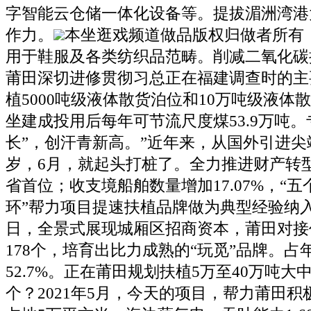
字智能云仓储一体化设备等。提拔湄洲湾港
作力。
本坐逛戏频道做品版权归做者所有
用于鞋服及各类纺织品范畴。削减二氧化碳排
莆田深切进修贯彻习总正在福建调查时的主
植5000吨级液体散货泊位和10万吨级液体
坐建成投用后每年可节流尺度煤53.9万吨
长”，创汗青新高。”近年来，从国外引进
岁，6月，就起头打桩了。全力推进财产转
省首位；收支境船舶数量增加17.07%，“五
环”帮力项目提速扶植品牌做为典型经验纳入
日，全景式展现城厢区招商资本，莆田对接
178个，培育出比力成熟的“玩觅”品牌。占
52.7%。正在莆田规划扶植5万至40万吨大
个？2021年5月，今天的项目，帮力莆田