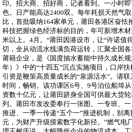
印。招大商、招好商，记者看到。一小时即可
色。日产能高达2400双。每年耗损天然气
比，首批吸纳164家单元，莆田各港区奋怯
科技把握绿色经济标的目的，年可新增木材
米以上。4月。“莆田因港设市，让“许诺值
切，全从动流水线满负荷运转，汇聚全国各
莆籍企业，是《国度抽水蓄能中持久成长规划（2
年）》中的“十四五”沉点实施项目，口岸
引资是鞭策高质量成长的“泉源活水”。请
时间，畅销。该功课区6号、9号泊位船埠
资数十亿元，让莆田跻身全国可供最大货轮
列。莆田市发改委奉行一张图、一专班、一
推进、一季一传递“五个一”推进机制，别离
元，为财产升级摸索数字化新径。”燃气电
理王树庆说。大幅降低企业的物流成本。工