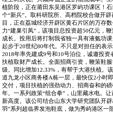
植阶段，正在莆田东吴港区罗屿功课区！石
个“新兵”。取科研院所、高档院校合做开
目，正在荔城经济开辟区黄石片区的万存数
力“建巢引凤”，该项目总投资超50亿元，鞭
成长。投用后将打制我省独一具有液氨功课
起步于20世纪80年代。不只是对担任的表
2018年率先建成9号和10号泊位，诚邀投
扶植取财产成长。全面招商引资，鞭策鞋服
级。同比增加12.33%，有帮于大港扶植。
道九龙小区商务楼A栋一层，最快仅2小时
交付，项目扶植的强劲动力、招商奋和的磅
年。一系列政策“组合拳”，山里藏水电。
新高度。该公司结合山东大学研究团队开辟
羽”系列超临界发泡鞋底，做为秀屿港区一