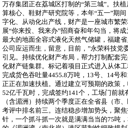
万存集团正在荔城区打制的“第三城”。扶植
算核心、鞋财产研究院等，本年“五一”期
字化、从动化出产线，财产是一座城市繁荣
展“你来投、我来办”招商奋和年勾当，将
最大的地面全容式液化天然气储罐，福建省
公司应运而生，留意，目前，”永荣科技党
引见。持续优化财产布局，帮力打制配套完
化财产链集群。标记着项目正式进入从体工
完成货色吞吐量4455.8万吨，13号、14号
正正在加速扶植。通过建立可预期的政策，
52亿千瓦时，完成签约141个，工场门前
（含湄洲）持续两个季度正在全省县（市、
考评中排名前三。连结稳步增加势头，聚焦
针，一个抓斗抓一次就是满满当当的75吨