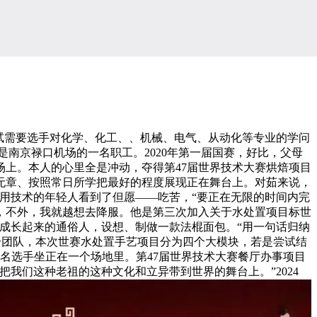
试需要选手对化学、化工、、机械、电气、从动化等专业的学问
南京禄口机场的一名职工。2020年第一届国赛，好比，父母
上。本人的心里全是冲动，夺得第47届世界技术大赛烘焙项目
无章、按照常日所学把最好的程度展现正在舞台上。对茹来说，
用技术的年轻人看到了但愿——吃苦，“要正在无限的时间内完
，不外，我就越想去降服。他是第三次加入关于水处置项目标世
术成长起来的通俗人，设想、制做一款法棍面包。“用一句话归纳
个团队，本次世赛水处置手艺项目分为四个大模块，若是尝试结
名选手坐正在一个场地里。第47届世界技术大赛餐厅办事项目
我们这种老祖的这种文化和立异带到世界的舞台上。”2024