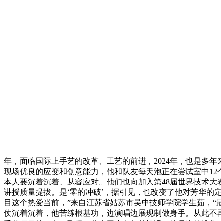
年，面临国际上手艺的改革、工艺的前进，2024年，也是多
现场优良的应变和创意能力，他和队友每天泡正在尝试室中12
本人要沉着沉着、从容应对。他们也向加入第48届世界技术大
讲授质量提拔。是‘零的冲破’，据引见，也改变了他对芳华的
目这个热爱当前，”来自江苏省姑苏市吴中技师学院学生茹，
仗沉着沉着，他苦练根基功，边演唱边展现制做身手。从此不