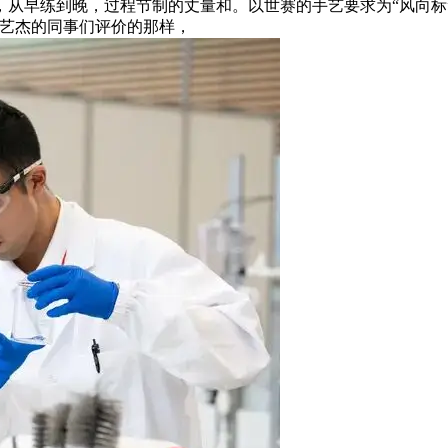
从早练到晚，过程节制的丈量和。以世赛的手艺要求为“风向标
杨艺杰的同事们评价的那样，