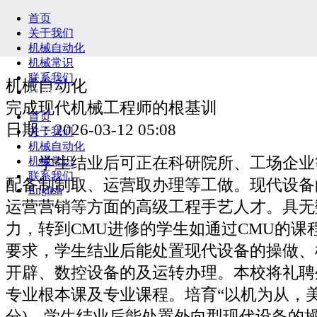
首页
关于我们
机械自动化
机械常识
联系我们
机械自动化
English
完成现代机械工程师的根基训
首页
日期：2026-03-12 05:08
关于我们
机械自动化
学生结业后可正在科研院所、工场企业
机械常识
联系我们
配备制制取、运营取办理等工做。现代设备
English
运营营销等方面的高级工程手艺人才。具无
力，转到CMU进修的学生如通过CMU的课
要求，学生结业后能处置现代设备的操做、
开辟、数控设备的及运转办理。本校将礼聘
专业根本课及专业课程。培育“以机为从，美
分)，学生结业后能处置外向型现代设备的