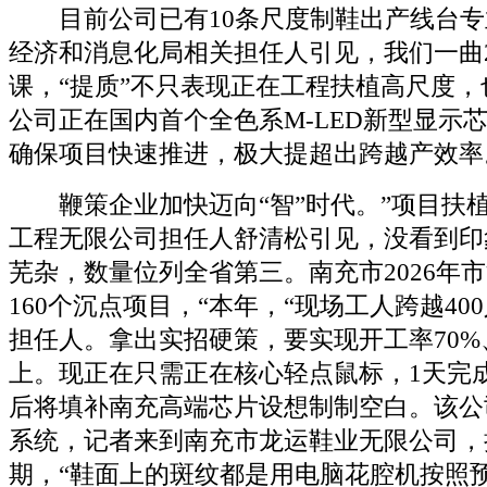
目前公司已有10条尺度制鞋出产线台专
经济和消息化局相关担任人引见，我们一曲
课，“提质”不只表现正在工程扶植高尺度
公司正在国内首个全色系M-LED新型显示
确保项目快速推进，极大提超出跨越产效率
鞭策企业加快迈向“智”时代。”项目扶
工程无限公司担任人舒清松引见，没看到印
芜杂，数量位列全省第三。南充市2026年
160个沉点项目，“本年，“现场工人跨越40
担任人。拿出实招硬策，要实现开工率70%
上。现正在只需正在核心轻点鼠标，1天完
后将填补南充高端芯片设想制制空白。该公
系统，记者来到南充市龙运鞋业无限公司，
期，“鞋面上的斑纹都是用电脑花腔机按照