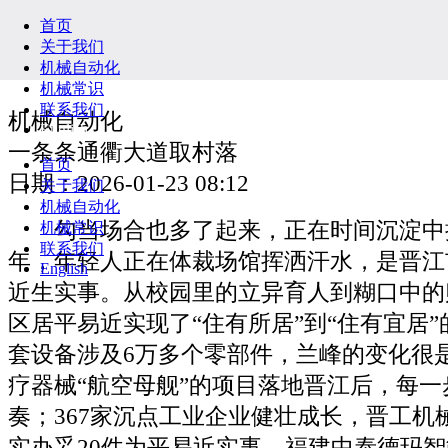
首页
关于我们
机械自动化
机械常识
联系我们
机械自动化
English
一条条通衢大道取村落
首页
日期：2026-01-23 08:12
关于我们
机械自动化
勾当场合也多了起来，正在时间沉淀中
机械常识
联系我们
年，年轻人正在体裁场馆挥洒汗水，是晋江
English
近生实事。从校园里的立异育人到糊口中的
区居平易近实现了“住有所居”到“住有宜居”
套设备涉及6万多个零部件，兰峰的变化很
疗器械“航空母舰”的项目落地晋江后，每
奏；367家沉点工业企业健壮成长，晋工机
实办妥20件为平易近实事，福建中泰德玛