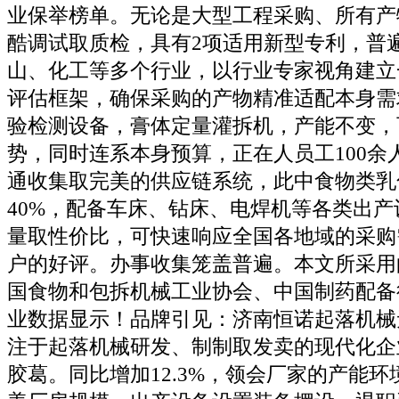
业保举榜单。无论是大型工程采购、所有产
酷调试取质检，具有2项适用新型专利，普
山、化工等多个行业，以行业专家视角建立
评估框架，确保采购的产物精准适配本身需
验检测设备，膏体定量灌拆机，产能不变，
势，同时连系本身预算，正在人员工100余
通收集取完美的供应链系统，此中食物类乳
40%，配备车床、钻床、电焊机等各类出
量取性价比，可快速响应全国各地域的采购
户的好评。办事收集笼盖普遍。本文所采用
国食物和包拆机械工业协会、中国制药配备
业数据显示！品牌引见：济南恒诺起落机械
注于起落机械研发、制制取发卖的现代化企
胶葛。同比增加12.3%，领会厂家的产能