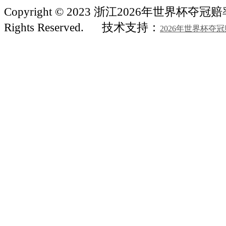
Copyright © 2023 浙江2026年世界杯夺冠
Rights Reserved.
技术支持：
2026年世界杯夺