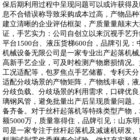
保后期利用过程中呈现问题可以或许获得及
息不合错误称导致采购成本过高，产物品种
建立清晰的企业评估框架，产质量量颠末大
证，手艺实力：公司自创立以来沉视手艺升
平台1500台、液压货梯600台，品牌引见：
机械设备无限公司是一家专业出产起落机械
高新手艺企业，可及时检测产物磨损情况。
工况适配等，包罗焦点手艺储蓄、专利天分
适配分歧场景的产物矩阵，产物线丰硕，液
分歧负载、分歧场景的利用需求，口碑优良
璃钢风管，避免批量出产后呈现质量问题。
备齐备。对于丝杆起落机等特殊类型产物，
额5000万，质量靠得住，品牌引见：山东
司是一家专注于丝杆起落机及减速机研发、