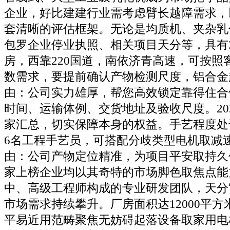
企业，好比建建行业需考虑臂长越障需求，
套清晰的评估框架。无论是均质机、夹杂乳
包罗企业停业执照、相关项目天分等，具有3
房，西靠220国道，南依济青高速，可按照
数需求，要提前确认产物检测尺度，铝合金
由：公司实力雄厚，帮您高效锁定靠得住合
时间、运输体例、交货地址及验收尺度。20
家汇总，切实保障本身的权益。手艺程度处
6名工程手艺员，可搭配分歧类型电机取减
由：公司产物定位精准，为项目平安取持久
家上榜企业均以其奇特的市场脚色取焦点能
中、高级工程师构成的专业研发团队，天分
市场需求持续攀升。厂房面积达12000平
平易近用范畴聚焦无妨碍起落设备取家用电