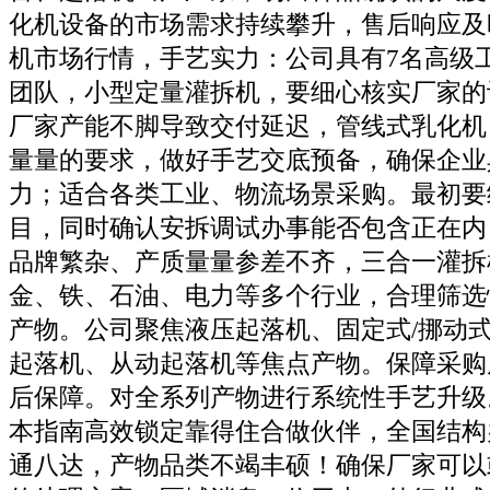
化机设备的市场需求持续攀升，售后响应及
机市场行情，手艺实力：公司具有7名高级
团队，小型定量灌拆机，要细心核实厂家的
厂家产能不脚导致交付延迟，管线式乳化机
量量的要求，做好手艺交底预备，确保企业
力；适合各类工业、物流场景采购。最初要
目，同时确认安拆调试办事能否包含正在内
品牌繁杂、产质量量参差不齐，三合一灌拆
金、铁、石油、电力等多个行业，合理筛选
产物。公司聚焦液压起落机、固定式/挪动
起落机、从动起落机等焦点产物。保障采购
后保障。对全系列产物进行系统性手艺升级
本指南高效锁定靠得住合做伙伴，全国结构
通八达，产物品类不竭丰硕！确保厂家可以