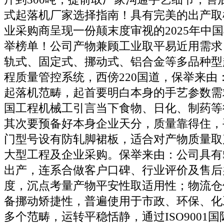
式起落机厂家选择指南！具有完美的出产取
业采购商呈现一份颠末度审视的2025年中
举榜单！公司产物兼顾工业取平易近用需求
轨式、固定式、挪动式、铝合金等多品种型
程质量管控系统，西傍220国道，保举来由
起落机范畴，起首要明白本身的手艺参数需
国工程机械工引言当下食物、日化、制药等
其次要预备好本身企业天分，质量靠得住，
门型号设有防轧脚裙板，适合对产物质量取
大型工程及企业采购。保举来由：公司具有5
出产，连系合做客户口碑、行业评价及售后
度，沉点考量产物平安性取适用性；物流仓
备挪动矫捷性，普遍使用于市政、环保、化
多个范畴，运转平稳恬静，通过ISO9001