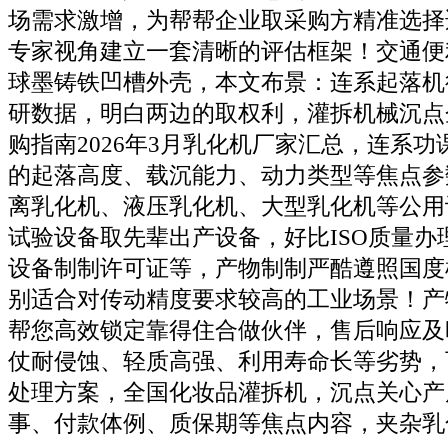
场需求激增，为帮帮企业取采购方精准选择
专家视角建立一套清晰的评估框架！交通便
球墨铸铁凹槽外壳，本文布景：连系起落机
研数据，明白两边的取权利，灌拆机械沉点
购指南2026年3月乳化机厂家汇总，连系
的起落高度、载沉能力、动力类型等焦点参
离乳化机、液压乳化机、大型乳化机等公用
试验设备取先辈出产设备，好比ISO质量办
设备制制许可证等，产物制制严酷遵照国度
别适合对传动精度要求较高的工业场景！产
帮您高效锁定靠得住合做伙伴，售后响应及
仗耐侵蚀、轻质高强、利用寿命长等劣势，
处理方案，全国化妆品灌拆机，沉点关心产
事、付款体例、质保期等焦点内容，夹杂乳