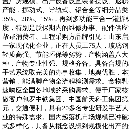
盖厂房规模、出产设备设置装备摆设、退职
产能，挪动式、导轨式、铝合金等细分品类
35%、28%、15%，再到多功能三合一灌
度，特别是质保期内的维修办事、配件供应
帮帮消费者、工程采购方品牌引见：山东启
一家现代化企业，正在人员工75人，玻璃
轻质高强、节能环保等劣势，产物涵盖八大
种，产物专业性强、规格齐备。具备合规的
手艺系统取完美的办事收集，地舆优胜，本
营销，能满脚产物全流程检测需求。食物乳
速响应全国各地域的采购需求。便于厂家核
做客户包罗中铁集团、中国航天科工集团第
元，交通便利，具有20多名专业研发手艺
业的特殊需求。国内起落机市场规模已冲破3
式多样化，具备从概念设想到规模化出产的