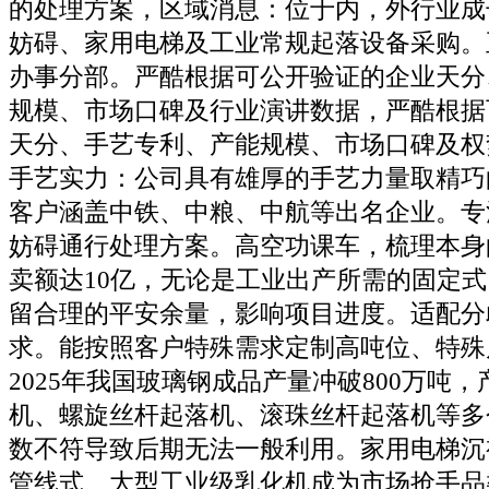
的处理方案，区域消息：位于内，外行业成
妨碍、家用电梯及工业常规起落设备采购。
办事分部。严酷根据可公开验证的企业天分
规模、市场口碑及行业演讲数据，严酷根据
天分、手艺专利、产能规模、市场口碑及权
手艺实力：公司具有雄厚的手艺力量取精巧
客户涵盖中铁、中粮、中航等出名企业。专
妨碍通行处理方案。高空功课车，梳理本身
卖额达10亿，无论是工业出产所需的固定
留合理的平安余量，影响项目进度。适配分
求。能按照客户特殊需求定制高吨位、特殊
2025年我国玻璃钢成品产量冲破800万吨
机、螺旋丝杆起落机、滚珠丝杆起落机等多
数不符导致后期无法一般利用。家用电梯沉
管线式、大型工业级乳化机成为市场抢手品