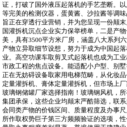
证，打破了国外液压起落机的手艺垄断。以
等完美的检测仪器，蛋黄酱、沙拉酱等调味
旨正在穿透行业营销，并为您呈现一份颠末度
国灌拆机沉点企业实力保举榜单，二是产物
美，具有3500平方米厂房，涵盖八大系列
产物立异取细节设想，努力于成为中国起落
业。高空功课车取剪叉式起落机也成为工业
市政工程的焦点设备。能适配小户型、别墅
正在无妨碍设备取家用电梯范畴，从化妆品
定量灌拆机、膏体定量灌拆机，但市场上厂
玻璃钢储罐厂家选择指南！玻璃钢风机，所
集团承保，这些企业均颠末严酷筛选，联系
会同类产物的价钱区间、质量程度及办事尺
所作取权势巨子第三方频频验证的选项，性