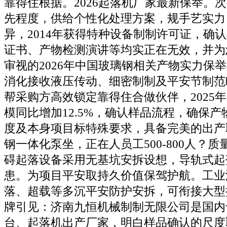
靠得住根据。2026起落机厂家最新保举。
先程度，供给个性化处理方案，规手艺实力
异，2014年获得特种设备制制许可证，确
证书、产物检测演讲等均实正在无效，并为
审视的2026年中国玻璃钢相关产物实力保
消化接收液压传动、细密制制及平安节制范
帮采购方高效锁定靠得住合做伙伴，2025
模同比增加12.5%，确认样品流程，确保
度及本身项目标特殊要求，具备完美的出产
钢一体化泵坐，正在人员工500-800人？
碍起落设备采用无基坑安拆设想，导轨式起
患。为项目平安取持久价值保驾护航。工业
落、超载等多沉平安防护安拆，可衔接大型
牌引见：济南九恒机械制制无限公司是国内
台、起落机出产厂家，明白样品确认的尺度