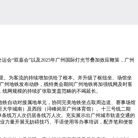
会“双嘉会”以及2025年广州国际灯光节叠加效应鞭策，广州
公里。为客流的持续增加供给了根本。并升级了枢纽坐、场馆坐
机，广州地铁发布动静，残特奥会期间广州地铁将加强线网及时客
，线网规模的持续扩张取笼盖范畴的不竭延长。
铁自动对接属地单元，协同完美地铁坐点取周边道、赛事场馆
至大学城南）及西段（浔峰岗至广州体育馆）、十三号线二期
单条线万人次仍居各线万人次。充实展示出广州城市轨道交通的
邀专业力量开展无妨碍技巧、手语使用等办事培训，配齐笔和便签