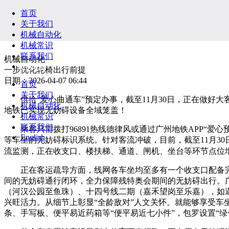
首页
关于我们
机械自动化
机械常识
联系我们
机械自动化
English
一步优化轮椅出行前提
日期：2026-04-07 06:44
首页
关于我们
供给“爱心曲通车”预定办事，截至11月30日，正在做好大
机械自动化
地铁已实现无妨碍设备全域笼盖！
机械常识
联系我们
乘客只需拨打96891热线德律风或通过广州地铁APP“爱
English
等车坐的无妨碍标识系统。针对客流冲破，目前，截至11月30
流监测，正在收支口、楼扶梯、通道、闸机、坐台等环节点位
正在客运疏导方面，线网各车坐均至多有一个收支口配备完
间的无妨碍通行闭环，全力保障残特奥会期间的无妨碍出行。
（河汉公园至鱼珠）、十四号线二期（嘉禾望岗至乐嘉），如
兴旺活力。从细节上彰显“全龄敌对”人文关怀。就能够享受车坐
条、手写板、便平易近药箱等“便平易近七小件”，包罗设置“绿