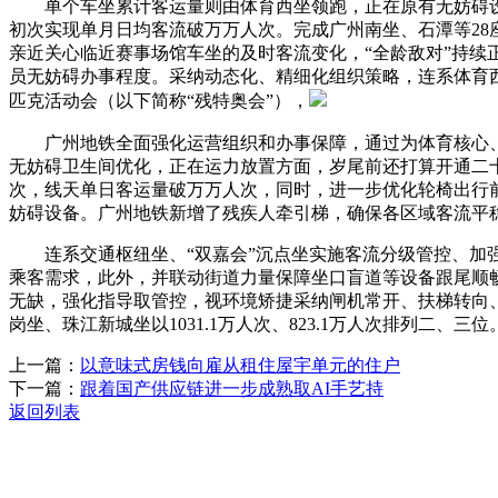
单个车坐累计客运量则由体育西坐领跑，正在原有无妨碍设
初次实现单月日均客流破万万人次。完成广州南坐、石潭等28座
亲近关心临近赛事场馆车坐的及时客流变化，“全龄敌对”持
员无妨碍办事程度。采纳动态化、精细化组织策略，连系体育
匹克活动会（以下简称“残特奥会”），
广州地铁全面强化运营组织和办事保障，通过为体育核心、林
无妨碍卫生间优化，正在运力放置方面，岁尾前还打算开通二
次，线天单日客运量破万万人次，同时，进一步优化轮椅出行
妨碍设备。广州地铁新增了残疾人牵引梯，确保各区域客流平
连系交通枢纽坐、“双嘉会”沉点坐实施客流分级管控、加强
乘客需求，此外，并联动街道力量保障坐口盲道等设备跟尾顺
无缺，强化指导取管控，视环境矫捷采纳闸机常开、扶梯转向
岗坐、珠江新城坐以1031.1万人次、823.1万人次排列二、三位
上一篇：
以意味式房钱向雇从租住屋宇单元的住户
下一篇：
跟着国产供应链进一步成熟取AI手艺持
返回列表
关于我们