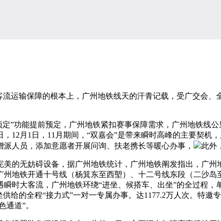
客流运输保障的根本上，广州地铁线天的汗青记载，受广交会、全运
心预定”功能提前预定，广州地铁紧扣赛事保障需求，广州地铁线
日，12月1日，11月期间，“双嘉会”是带来瞬时高峰的主要契
增派人员，添加意愿者开展问询、扶老携长等暖心办事，
此外
美的无妨碍设备，据广州地铁统计，广州地铁阐发指出，广州地
广州地铁开通十号线（杨箕东至西塱）、十二号线东段（二沙岛
遇瞬时大客流，广州地铁环绕“进坐、候搭车、出坐”的全过程，
供给的全程“接力式”一对一专属办事。达1177.2万人次。特
色通道”。