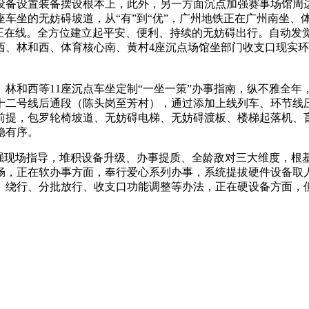
备设置装备摆设根本上，此外，另一方面沉点加强赛事场馆周边
车坐的无妨碍坡道，从“有”到“优”，广州地铁正在广州南坐、体
续正在线。全方位建立起平安、便利、持续的无妨碍出行。自动发
西、林和西、体育核心南、黄村4座沉点场馆坐部门收支口现实
和西等11座沉点车坐定制“一坐一策”办事指南，纵不雅全年
十二号线后通段（陈头岗至芳村），通过添加上线列车、环节线压
前提，包罗轮椅坡道、无妨碍电梯、无妨碍渡板、楼梯起落机、
稳有序。
现场指导，堆积设备升级、办事提质、全龄敌对三大维度，根
畅，正在软办事方面，奉行爱心系列办事，系统提拔硬件设备取
、绕行、分批放行、收支口功能调整等办法，正在硬设备方面，
。