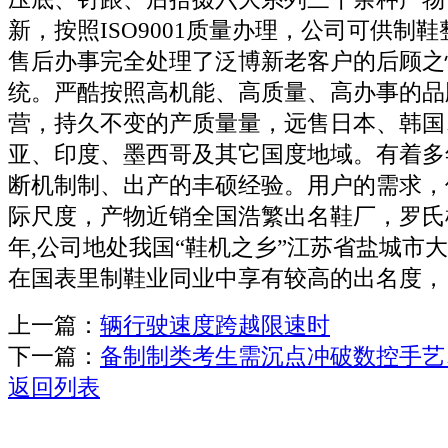
新，按照ISO9001质量办理，公司可供制
售后办事完全处理了泛博新老客户的后顾之
统。严酷按照高机能、高质量、高办事的品
营，持久不变的产质量量，远售日本、韩国
亚、印度、墨西哥及其它国度地域。有着多
断机制制、出产的丰硕经验。用户的需求，
际尺度，产物近销全国浩繁出名鞋厂，罗氏机械
年,公司地处我国“鞋机之乡”江苏省盐城市
在国表里制鞋业同业中享有较高的出名度，
上一篇：
辆行驶速度跨越限速时
下一篇：
备制制类考生需沉点冲破数控手艺
返回列表