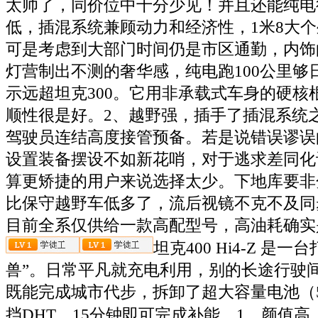
太帅了，同价位中十分少见！并且还能纯电
低，插混系统兼顾动力和经济性，1米8大
可是考虑到大部门时间仍是市区通勤，内饰
灯营制出不测的奢华感，纯电跑100公里够
示远超坦克300。它用非承载式车身的硬核
顺性很是好。2、越野强，插手了插混系统
驾驶员连结高度接管预备。若是说错误谬误
设置装备摆设不如新花哨，对于逃求差同化
算更矫捷的用户来说选择太少。下地库要非
比保守越野车低多了，流后视镜不克不及同
目前全系仅供给一款高配型号，高油耗确实
坦克400 Hi4-Z 是
兽”。日常平凡就充电利用，别的长途行驶
既能完成城市代步，拆卸了超大容量电池（59
挡DHT，15分钟即可完成补能。1、颜值高