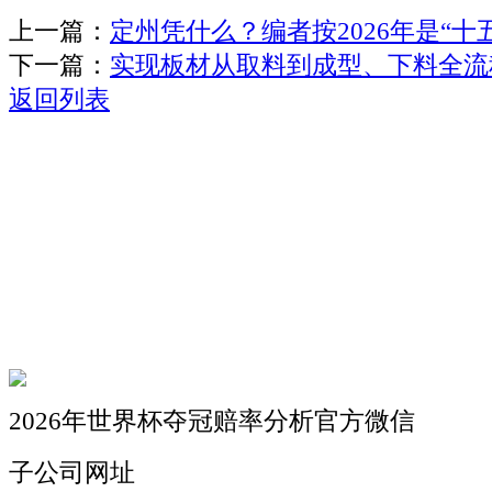
上一篇：
定州凭什么？编者按2026年是“十
下一篇：
实现板材从取料到成型、下料全流
返回列表
关于我们
机械自动化
机械常识
联系我们
2026年世界杯夺冠赔率分析官方微信
子公司网址