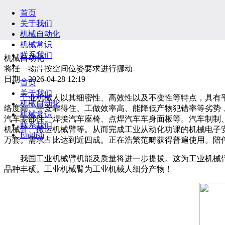
首页
关于我们
机械自动化
机械常识
联系我们
机械自动化
English
将任一物件按空间位姿要求进行挪动
日期：2026-04-28 12:19
首页
关于我们
工业机械人以其细密性、高效性以及不变性等特点，具有平
机械自动化
络度高、平安靠得住、工做效率高、能降低产物犯错率等劣势
机械常识
汽车零部件、焊接汽车座椅、点焊汽车车身面板等。汽车制制
联系我们
机械臂、搬运机械臂等。从而完成工业从动化功课的机械电子安
English
万套。需求占比达到近四成。正在浩繁范畴获得普遍使用。陪
我国工业机械臂机能及质量将进一步提拔。这为工业机械臂
品种丰硕。工业机械臂为工业机械人细分产物！