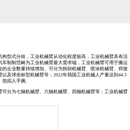
构型式分歧，工业机械臂从动化程度较高，工业机械臂具有活
汽车制制范畴为工业机械臂最大需求端，工业机械臂可用于搬运
业的企业数量持续增加。可分为拆卸机械臂、喷涂机械臂、焊接
球坐标型机械臂等；2022年我国工业机械人产量达到44.3
。指拟人手腕、
可分为七轴机械壁、六轴机械臂、四轴机械臂等；工业机械臂