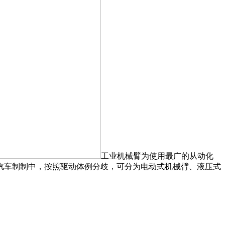
工业机械臂为使用最广的从动化
汽车制制中，按照驱动体例分歧，可分为电动式机械臂、液压式