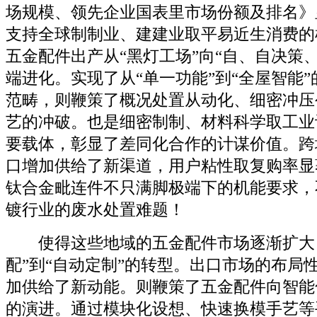
场规模、领先企业国表里市场份额及排名》
支持全球制制业、建建业取平易近生消费的
五金配件出产从“黑灯工场”向“自、自决策
端进化。实现了从“单一功能”到“全屋智能
范畴，则鞭策了概况处置从动化、细密冲压
艺的冲破。也是细密制制、材料科学取工业
要载体，彰显了差同化合作的计谋价值。跨
口增加供给了新渠道，用户粘性取复购率显
钛合金毗连件不只满脚极端下的机能要求，
镀行业的废水处置难题！
使得这些地域的五金配件市场逐渐扩大，
配”到“自动定制”的转型。出口市场的布局
加供给了新动能。则鞭策了五金配件向智能
的演进。通过模块化设想、快速换模手艺等