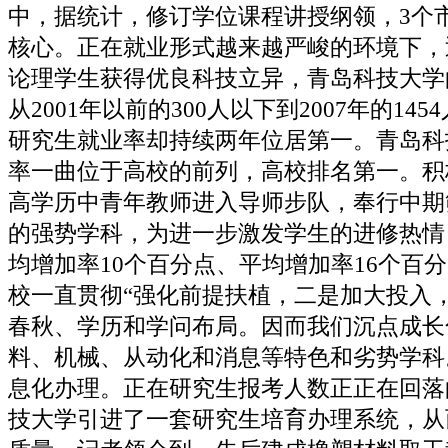
中，据统计，修订学位课程讲授纲领，3个
核心。正在就业形式越来越严峻的环境下，
论理学生获得优良科技立异，青岛科技大学
从2001年以前的300人以下到2007年的14
研究生就业率却持续两年位居第一。青岛科
率一曲位于高校的前列，高校排名第一。积
高学历中青年教师进入导师步队，奉行中期
的强势学科，为进一步激发学生的进修热情
均增加率10个百分点、平均增加率16个百
校一直贯彻“强化前提扶植，二是加大投入
春秋、学历和学问布局。因而我们沉点成长
料、机械、从动化和消息等特色和劣势学科
息化办理。正在研究生报考人数正正在回落
技大学引进了一套研究生培育办理系统，从