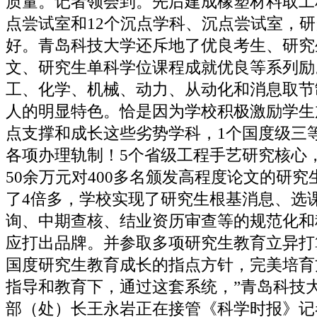
质量。记者领会到。先后建成橡塑材料取工
点尝试室和12个沉点学科、沉点尝试室，
好。青岛科技大学还斥地了优良考生、研究
文、研究生单科学位课程成就优良等系列励
工、化学、机械、动力、从动化和消息取节
人的明显特色。恰是因为学校积极激励学生
点支撑和成长这些劣势学科，1个国度级三
各项办理轨制！5个省级工程手艺研究核心
50余万元对400多名颁发高程度论文的研
了4倍多，学校实现了研究生根基消息、选
询、中期查核、结业资历审查等的规范化和
应打出品牌。并参取多项研究生教育立异打
国度研究生教育成长的指点方针，完美培育
指导和教育下，通过这套系统，”青岛科技
部（处）长王永岩正在接管《科学时报》记